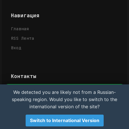
Навигация
Главная
RSS Лента
Вход
Контакты
Усачёв Денис Евгеньевич
We detected you are likely not from a Russian-
Важная информация и Cookie
speaking region. Would you like to switch to the
IT-услуги в Рыбинске
Мы используем файлы cookie для аналитики.
Материалы сайта носят
international version of the site?
исключительно
rybinsklab.ru
ознакомительный характер
. Автор не несет
ответственности за возможный ущерб
Switch to International Version
оборудованию или ПО. Используя сайт, вы
соглашаетесь с этими условиями.