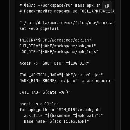
# Файл: ~/workspace/run_mass_apk.sh

# Редактируйте переменные TOOL_APKTOOL_JAR и JAD
#!/data/data/com.termux/files/usr/bin/bash

set -euo pipefail

IN_DIR="$HOME/workspace/apk_in"

OUT_DIR="$HOME/workspace/apk_out"

LOG_DIR="$HOME/workspace/apk_logs"

mkdir -p "$OUT_DIR" "$LOG_DIR"

TOOL_APKTOOL_JAR="$HOME/apktool.jar"

JADX_BIN="$HOME/bin/jadx"  # или просто "jadx", 
DATE_TAG="$(date +%F)"

shopt -s nullglob

for apk_path in "$IN_DIR"/*.apk; do

  apk_file="$(basename "$apk_path")"

  base_name="${apk_file%.apk}"
