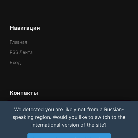
Навигация
Главная
RSS Лента
Вход
Контакты
Усачёв Денис Евгеньевич
We detected you are likely not from a Russian-
Важная информация и Cookie
speaking region. Would you like to switch to the
IT-услуги в Рыбинске
Мы используем файлы cookie для аналитики.
international version of the site?
Материалы сайта носят
исключительно
ознакомительный характер
. Автор не несет
rybinsklab.ru
ответственности за возможный ущерб оборудованию