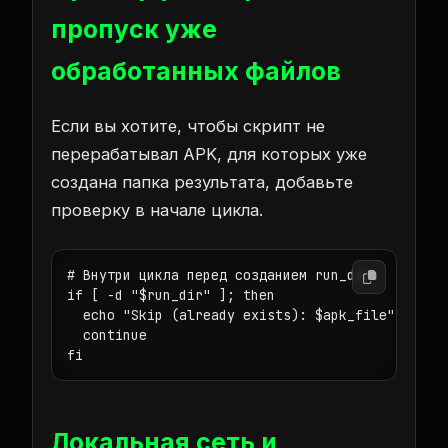
пропуск уже
обработанных файлов
Если вы хотите, чтобы скрипт не
перерабатывал APK, для которых уже
создана папка результата, добавьте
проверку в начале цикла.
# Внутри цикла перед созданием run_dir:

if [ -d "$run_dir" ]; then

  echo "Skip (already exists): $apk_file" >> "$L
  continue

fi
Локальная сеть и