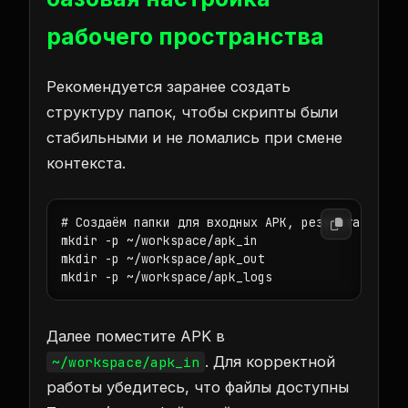
рабочего пространства
Рекомендуется заранее создать
структуру папок, чтобы скрипты были
стабильными и не ломались при смене
контекста.
# Создаём папки для входных APK, результатов и л
mkdir -p ~/workspace/apk_in

mkdir -p ~/workspace/apk_out

mkdir -p ~/workspace/apk_logs
Далее поместите APK в
. Для корректной
~/workspace/apk_in
работы убедитесь, что файлы доступны