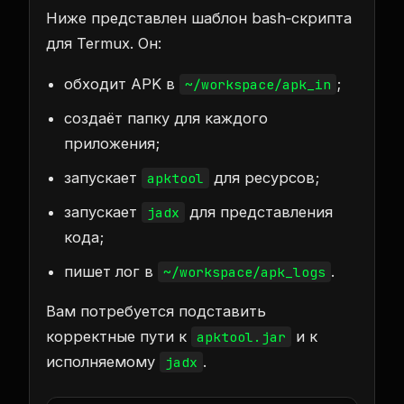
Ниже представлен шаблон bash‑скрипта
для Termux. Он:
обходит APK в
;
~/workspace/apk_in
создаёт папку для каждого
приложения;
запускает
для ресурсов;
apktool
запускает
для представления
jadx
кода;
пишет лог в
.
~/workspace/apk_logs
Вам потребуется подставить
корректные пути к
и к
apktool.jar
исполняемому
.
jadx