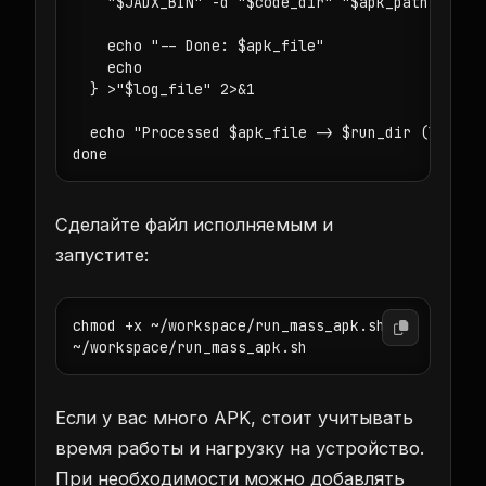
    "$JADX_BIN" -d "$code_dir" "$apk_path"

    echo "-- Done: $apk_file"

    echo

  } >"$log_file" 2>&1

  echo "Processed $apk_file -> $run_dir (log: $l
done
Сделайте файл исполняемым и
запустите:
chmod +x ~/workspace/run_mass_apk.sh

~/workspace/run_mass_apk.sh
Если у вас много APK, стоит учитывать
время работы и нагрузку на устройство.
При необходимости можно добавлять