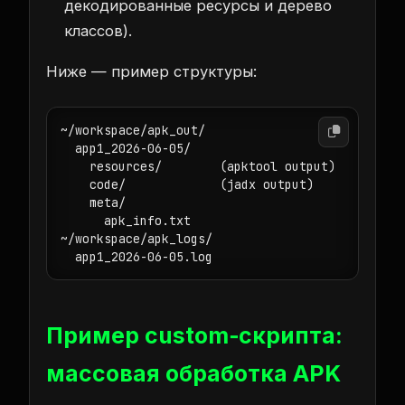
декодированные ресурсы и дерево
классов).
Ниже — пример структуры:
~/workspace/apk_out/

  app1_2026-06-05/

    resources/        (apktool output)

    code/             (jadx output)

    meta/

      apk_info.txt

~/workspace/apk_logs/

  app1_2026-06-05.log
Пример custom‑скрипта:
массовая обработка APK