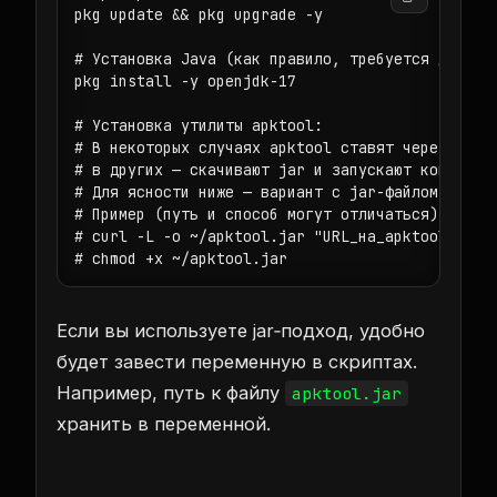
pkg update && pkg upgrade -y

# Установка Java (как правило, требуется для apk
pkg install -y openjdk-17

# Установка утилиты apktool:

# В некоторых случаях apktool ставят через пакет
# в других — скачивают jar и запускают командой 
# Для ясности ниже — вариант с jar-файлом (если 
# Пример (путь и способ могут отличаться):

# curl -L -o ~/apktool.jar "URL_на_apktool.jar"

# chmod +x ~/apktool.jar
Если вы используете jar‑подход, удобно
будет завести переменную в скриптах.
Например, путь к файлу
apktool.jar
хранить в переменной.