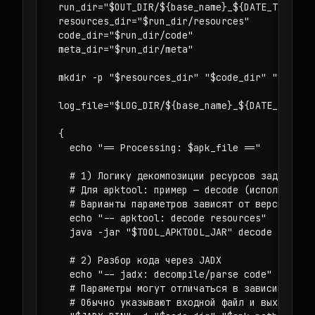
  run_dir="$OUT_DIR/${base_name}_${DATE_TAG}"

  resources_dir="$run_dir/resources"

  code_dir="$run_dir/code"

  meta_dir="$run_dir/meta"

  mkdir -p "$resources_dir" "$code_dir" "$meta_d
  log_file="$LOG_DIR/${base_name}_${DATE_TAG}.lo
  {

    echo "== Processing: $apk_file =="

    # 1) Логику декомпозиции ресурсов задаём чер
    # Для apktool: пример — decode (используется
    # Варианты параметров зависят от версии apkt
    echo "-- apktool: decode resources"

    java -jar "$TOOL_APKTOOL_JAR" decode -f "$ap
    # 2) Разбор кода через JADX

    echo "-- jadx: decompile/parse code"

    # Параметры могут отличаться в зависимости о
    # Обычно указывают входной файл и выходную п