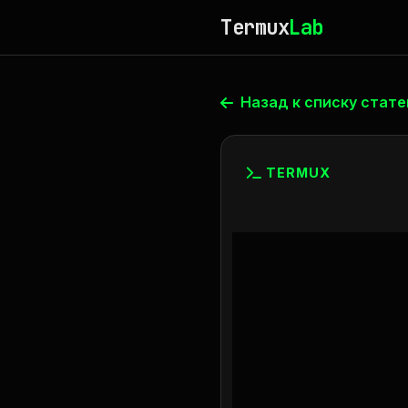
Termux
Lab
Назад к списку стате
TERMUX
Контей
proot-d
изолир
управл