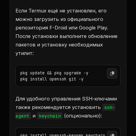
Если Termux ещё не установлен, его
можно загрузить из официального
репозитория F-Droid или Google Play.
После установки выполните обновление
пакетов и установку необходимых
утилит:
pkg update && pkg upgrade -y

pkg install openssh git -y
Для удобного управления SSH‑ключами
также рекомендуется установить
ssh-
и
(опционально):
agent
keychain
pkg install openssh-keygen keychain -y