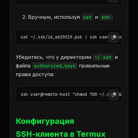
Вручную, используя
и
:
cat
ssh
cat ~/.ssh/id_ed25519.pub | ssh user@remote-hos
Убедитесь, что у директории
и
~/.ssh
файла
правильные
authorized_keys
права доступа:
ssh user@remote-host "chmod 700 ~/.ssh && chmod
Конфигурация
SSH‑клиента в Termux