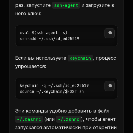
раз, запустите
и загрузите в
ssh-agent
него ключ:
eval $(ssh-agent -s)

ssh-add ~/.ssh/id_ed25519
Если вы используете
, процесс
keychain
упрощается:
keychain -q ~/.ssh/id_ed25519

source ~/.keychain/$HOST‑sh
Эти команды удобно добавить в файл
(или
), чтобы агент
~/.bashrc
~/.zshrc
запускался автоматически при открытии