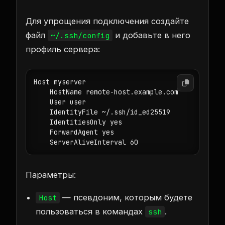
Для упрощения подключения создайте
файл
и добавьте в него
~/.ssh/config
профиль сервера:
Host myserver

    HostName remote-host.example.com

    User user

    IdentityFile ~/.ssh/id_ed25519

    IdentitiesOnly yes

    ForwardAgent yes

    ServerAliveInterval 60
Параметры:
— псевдоним, которым будете
Host
пользоваться в командах
.
ssh