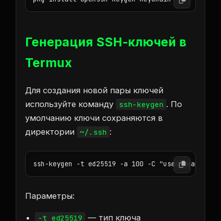
Генерация SSH‑ключей в
Termux
Для создания новой пары ключей
используйте команду
. По
ssh-keygen
умолчанию ключи сохраняются в
директории
:
~/.ssh
ssh-keygen -t ed25519 -a 100 -C "user@example.c
Параметры:
— тип ключа
-t ed25519