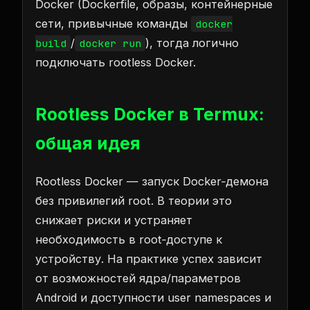
Docker (Dockerfile, образы, контейнерные
сети, привычные команды
docker
/
), тогда логично
build
docker run
подключать rootless Docker.
Rootless Docker в Termux:
общая идея
Rootless Docker — запуск Docker‑демона
без привилегий root. В теории это
снижает риски и устраняет
необходимость в root‑доступе к
устройству. На практике успех зависит
от возможностей ядра/параметров
Android и доступности user namespaces и