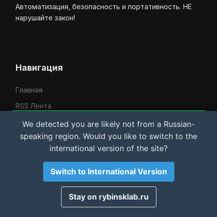
Автоматизация, безопасность и портативность. НЕ
нарушайте закон!
Навигация
Главная
RSS Лента
Вход
We detected you are likely not from a Russian-
Важная информация и Cookie
speaking region. Would you like to switch to the
Мы используем файлы cookie для аналитики.
international version of the site?
Материалы сайта носят
исключительно
ознакомительный характер
. Автор не несет
ответственности за возможный ущерб оборудованию
Контакты
Switch to International Version
или ПО. Используя сайт, вы соглашаетесь с этими
условиями.
Усачёв Денис Евгеньевич
Принято
Stay on rybinsklab.ru
IT-услуги в Рыбинске