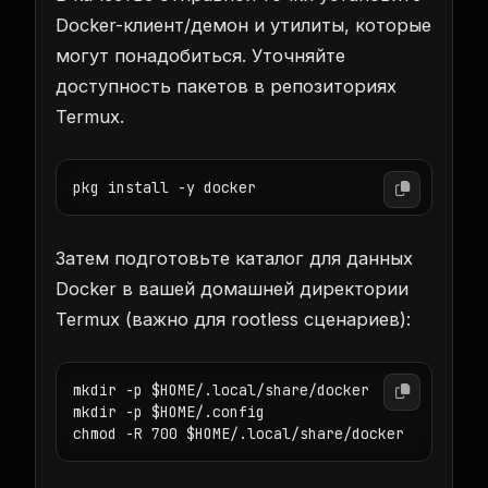
Docker-клиент/демон и утилиты, которые
могут понадобиться. Уточняйте
доступность пакетов в репозиториях
Termux.
pkg install -y docker
Затем подготовьте каталог для данных
Docker в вашей домашней директории
Termux (важно для rootless сценариев):
mkdir -p $HOME/.local/share/docker

mkdir -p $HOME/.config

chmod -R 700 $HOME/.local/share/docker