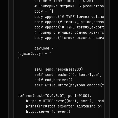
        uptime = time.time() - START

        # Примерные метрики. В production замени
        body = []

        body.append('# TYPE termux_uptime_second
        body.append(f'termux_uptime_seconds {upt
        body.append('# TYPE termux_exporter_scra
        # Пример счётчика; обычно хранится/увели
        body.append('termux_exporter_scrapes_tot
        payload = "

".join(body) + "

"

        self.send_response(200)

        self.send_header("Content-Type", "text/p
        self.end_headers()

        self.wfile.write(payload.encode("utf-8")
def run(host="0.0.0.0", port=9100):

    httpd = HTTPServer((host, port), Handler)

    print(f"Custom exporter listening on http://
    httpd.serve_forever()
