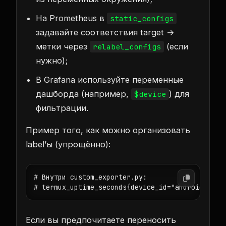
На Prometheus в
static_configs
задавайте соответствия target →
метки через
(если
relabel_configs
нужно);
В Grafana используйте переменные
дашборда (например,
) для
$device
фильтрации.
Пример того, как можно организовать
label’ы (упрощённо):
# Внутри custom_exporter.py:

# termux_uptime_seconds{device_id="android-1"} 
Если вы предпочитаете переносить