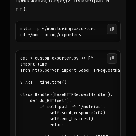
приложения, очереди, телеметрию и
т.п.).
mkdir -p ~/monitoring/exporters

cd ~/monitoring/exporters
cat > custom_exporter.py <<'PY'

import time

from http.server import BaseHTTPRequestHandler, 
START = time.time()

class Handler(BaseHTTPRequestHandler):

    def do_GET(self):

        if self.path != "/metrics":

            self.send_response(404)

            self.end_headers()

            return
