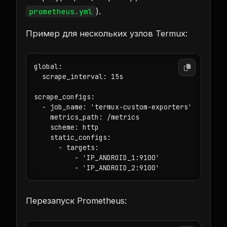
).
prometheus.yml
Пример для нескольких узлов Termux:
global:

  scrape_interval: 15s

scrape_configs:

  - job_name: 'termux-custom-exporters'

    metrics_path: /metrics

    scheme: http

    static_configs:

      - targets:

          - 'IP_ANDROID_1:9100'

          - 'IP_ANDROID_2:9100'
Перезапуск Prometheus: