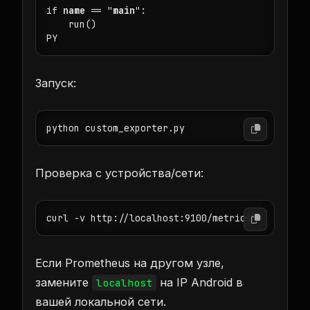
if 
name
 == "
main
":

    run()

PY
Запуск:
python custom_exporter.py
Проверка с устройства/сети:
curl -v http://localhost:9100/metrics
Если Prometheus на другом узле,
замените
на IP Android в
localhost
вашей локальной сети.