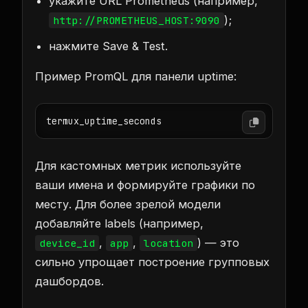
укажите URL Prometheus (например,
);
http://PROMETHEUS_HOST:9090
нажмите Save & Test.
Пример PromQL для панели uptime:
termux_uptime_seconds
Для кастомных метрик используйте
ваши имена и формируйте графики по
месту. Для более зрелой модели
добавляйте labels (например,
,
,
) — это
device_id
app
location
сильно упрощает построение групповых
дашбордов.