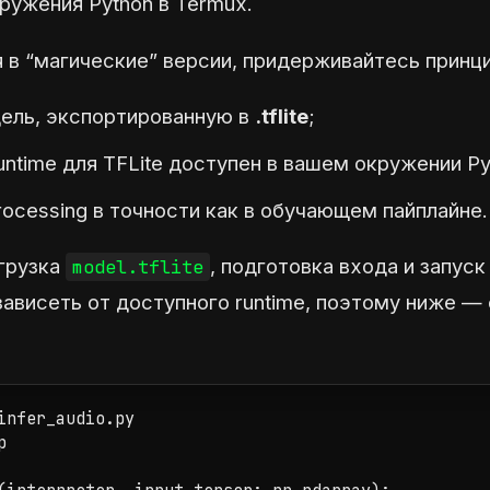
кружения Python в Termux.
 в “магические” версии, придерживайтесь принци
ель, экспортированную в
.tflite
;
untime для TFLite доступен в вашем окружении Py
ocessing в точности как в обучающем пайплайне.
агрузка
, подготовка входа и запус
model.tflite
ависеть от доступного runtime, поэтому ниже —
infer_audio.py


