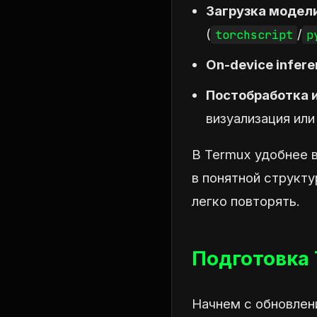
Загрузка модел
(
/
torchscript
p
On-device infer
Постобработка 
визуализация или
В Termux удобнее 
в понятной структу
легко повторять.
Подготовка
Начнем с обновлени