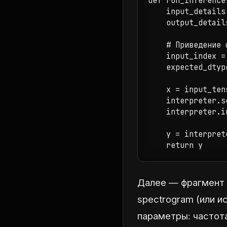
def run_inference
    input_details
    output_detail
    # Приведение 
    input_index =
    expected_dtyp
    x = input_ten
    interpreter.s
    interpreter.in
    y = interpret
    return y
Далее — фрагмент 
spectrogram (или 
параметры: частота