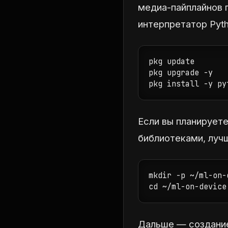
медиа-пайплайнов 
интерпретатор Pyth
pkg update

pkg upgrade -y

pkg install -y py
Если вы планирует
библиотеками, луч
mkdir -p ~/ml-on-
cd ~/ml-on-device
Дальше — создание