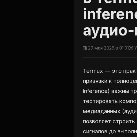
infere
аудио‑
29 мая 2026 в 01:01
У
Termux — это практ
привязки к полноце
inference) важны т
тестировать компо
медиаданных (ауди
позволяет строить 
сигналов до выполн