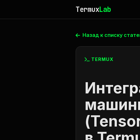
Termux
Lab
Назад к списку стате
TERMUX
Интегр
машинн
(Tensor
в Term