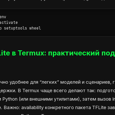
nv

ctivate

p setuptools wheel
Lite в Termux: практический под
ычно удобнее для “легких” моделей и сценариев, 
ержки. В Termux чаще всего делают так: подгот
Python (или внешними утилитами), затем вызов i
 Важно: availability конкретного пакета TFLite за