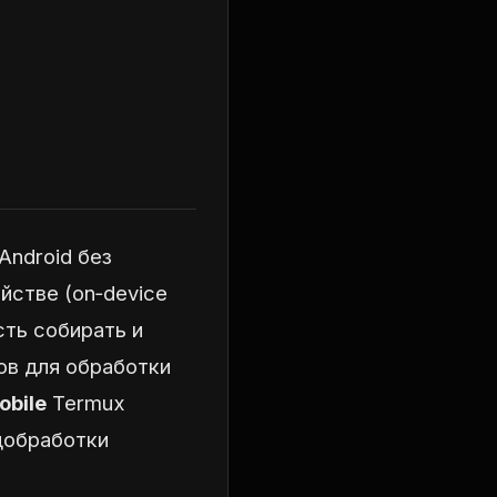
Android без
йстве (on‑device
сть собирать и
ов для обработки
obile
Termux
едобработки