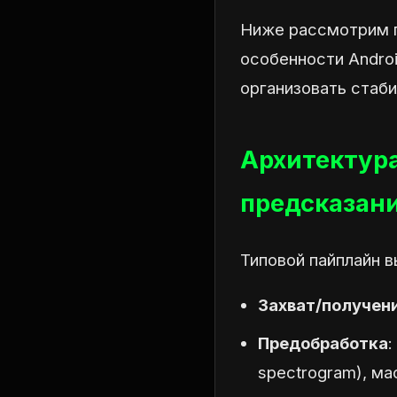
Ниже рассмотрим п
особенности Androi
организовать стаби
Архитектура
предсказан
Типовой пайплайн в
Захват/получен
Предобработка
:
spectrogram), м