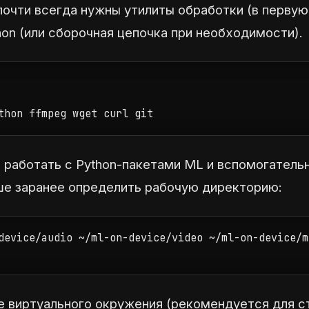
почти всегда нужны утилиты обработки (в перву
on (или сборочная цепочка при необходимости).
thon ffmpeg wget curl git
е работать с Python-пакетами ML и вспомогател
ше заранее определить рабочую директорию:
device/audio ~/ml-on-device/video ~/ml-on-device/m
 виртуального окружения (рекомендуется для ст