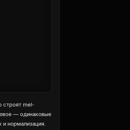
 строят mel-
чевое — одинаковые
к и нормализация.