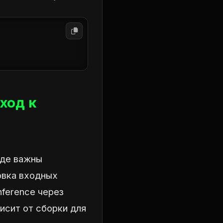
ход к
где важны
овка входных
nference через
висит от сборки для