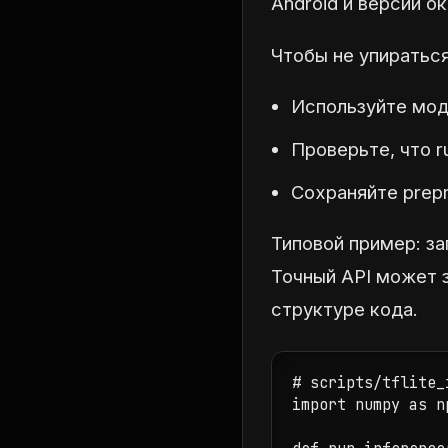
Android и версии о
Чтобы не упираться
Используйте мод
Проверьте, что r
Сохраняйте prepr
Типовой пример: з
Точный API может з
структуре кода.
# scripts/tflite_
import numpy as np