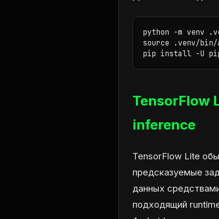
python -m venv .ve
source .venv/bin/a
pip install -U pi
TensorFlow 
inference
TensorFlow Lite об
предсказуемые зад
данных средствами 
подходящий runtime.