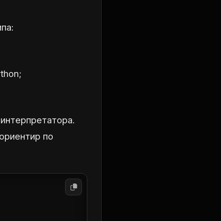
па:
thon;
к интерпретатора.
 ориентир по