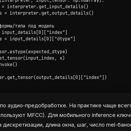
(interpreter, input_tensor: np.ndarray):

 = interpreter.get_input_details()

s = interpreter.get_output_details()

формы/типа под модель

 input_details[0]["index"]

e = input_details[0]["dtype"]

sor.astype(expected_dtype)

et_tensor(input_index, x)

voke()

er.get_tensor(output_details[0]["index"])

по аудио-предобработке. На практике чаще всего
используют MFCC). Для мобильного inference клю
 дискретизации, длина окна, шаг, число mel-бано