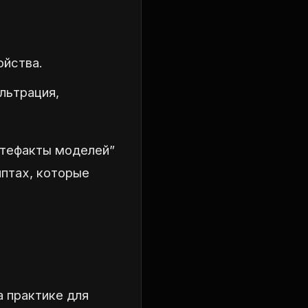
ойства.
ильтрация,
ртефакты моделей”
иптах, которые
а практике для