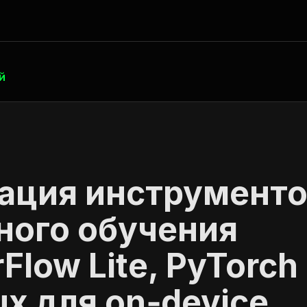
й
ация инструмент
ого обучения
Flow Lite, PyTorch
ux для on‑device