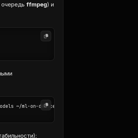
ю очередь
ffmpeg
) и
ьными
odels ~/ml-on-device/scripts

абильности):