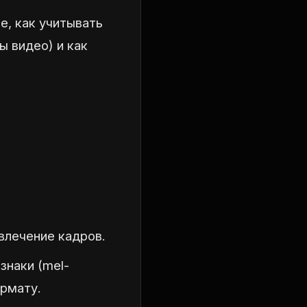
е, как учитывать
ы видео) и как
звлечение кадров.
знаки (mel-
ормату.