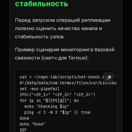
стабильность
Перед запуском операций репликации
полезно оценить качество канала и
стабильность узлов.
Пример сценария мониторинга базовой
связности (скетч для Termux):
cat > ~/ceph-lab/scripts/net-check.sh <<'EOF'

#!/data/data/com.termux/files/usr/bin/bash

set -euo pipefail

IPS=("<IP_1>" "<IP_2>" "<IP_3>")

for ip in "${IPS[@]}"; do

  echo "Checking $ip"

  ping -c 3 -W 2 "$ip" || true

done

echo "Done"

EOF
