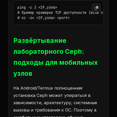
ping -c 3 <IP_узла>

# Пример проверки TCP доступности (если netcat д
# nc -zv <IP_узла> <port>
Развёртывание
лабораторного Ceph:
подходы для мобильных
узлов
На Android/Termux полноценная
установка Ceph может упираться в
зависимости, архитектуру, системные
вызовы и требования к ОС. Поэтому в