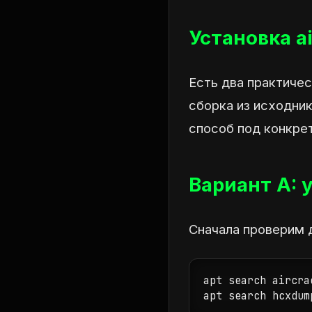
Установка a
Есть два практичес
сборка из исходни
способ под конкрет
Вариант A: 
Сначала проверим 
apt search aircrac
apt search hcxdum