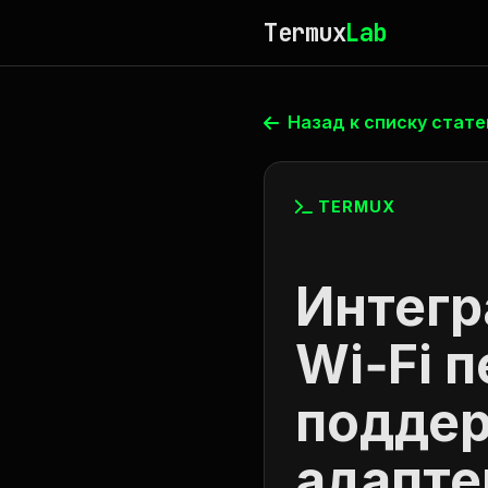
Termux
Lab
Назад к списку стате
TERMUX
Интегр
Wi‑Fi 
подде
адапте