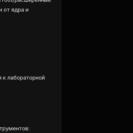
и от ядра и
я к лабораторной
струментов: