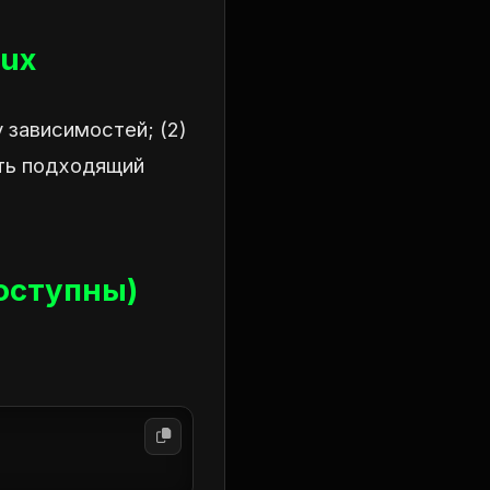
mux
у зависимостей; (2)
ать подходящий
доступны)