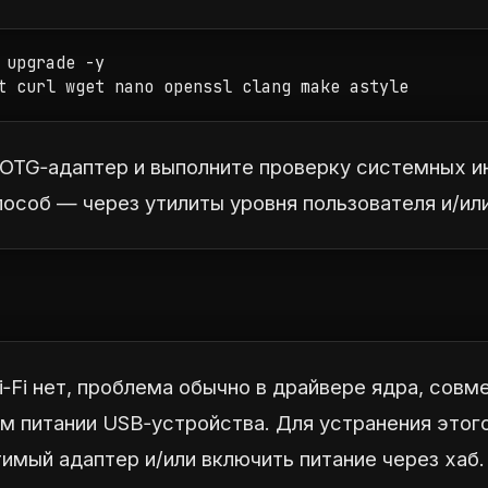
 upgrade -y

t curl wget nano openssl clang make astyle
OTG‑адаптер и выполните проверку системных и
особ — через утилиты уровня пользователя и/или
‑Fi нет, проблема обычно в драйвере ядра, сов
ом питании USB‑устройства. Для устранения этог
имый адаптер и/или включить питание через хаб.