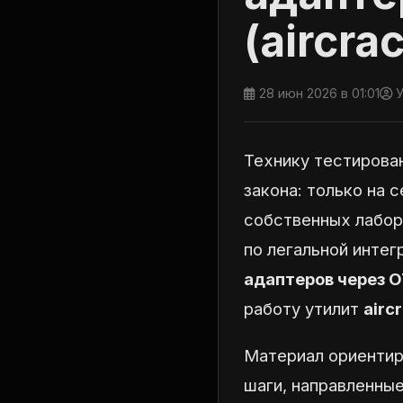
(aircra
28 июн 2026 в 01:01
У
Технику тестирова
закона: только на 
собственных лабор
по легальной интег
адаптеров через 
работу утилит
airc
Материал ориентир
шаги, направленны