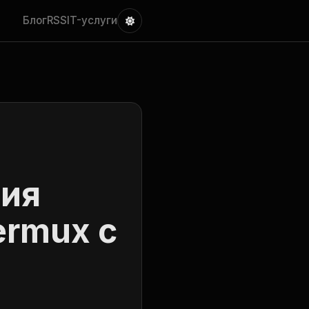
Блог
RSS
IT-услуги
ция
ermux с