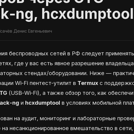
ck‑ng, hcxdumptool
сачёв Денис Евгеньевич
ния беспроводных сетей в РФ следует применять
сетях, где у вас есть явное разрешение владельца
аторных стендах/оборудовании. Ниже — практи
рации Wi‑Fi пентест‑утилит в
Termux
с поддержк
OTG
(USB‑Wi‑Fi), а также обзор того, как обеспеч
rack‑ng
и
hcxdumptool
в условиях мобильной пла
ован на аудит, мониторинг и лабораторные прове
е на несанкционированное вмешательство в сети,