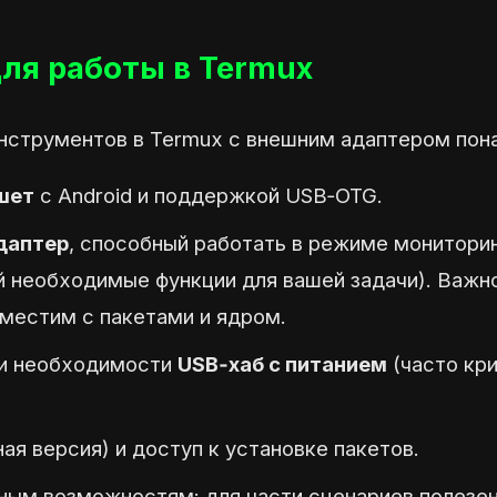
ля работы в Termux
 инструментов в Termux с внешним адаптером пон
шет
с Android и поддержкой USB‑OTG.
даптер
, способный работать в режиме мониторин
необходимые функции для вашей задачи). Важно
местим с пакетами и ядром.
и необходимости
USB‑хаб с питанием
(часто кри
ая версия) и доступ к установке пакетов.
ным возможностям: для части сценариев полезе