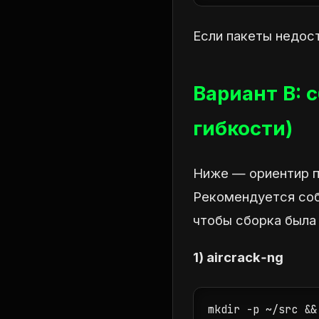
Если пакеты недост
Вариант B: 
гибкости)
Ниже — ориентир по
Рекомендуется соб
чтобы сборка была
1) aircrack‑ng
mkdir -p ~/src && 