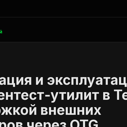
й
ация и эксплуата
пентест‑утилит в T
ржкой внешних
ров через OTG