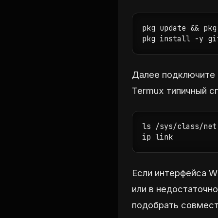
pkg update && pkg
pkg install -y gi
Далее подключите 
Termux типичный сп
ls /sys/class/net

ip link
Если интерфейса Wi
или в недостаточн
подобрать совмест