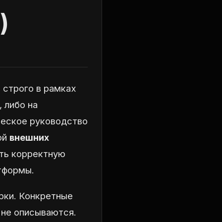
)
 строго в рамках
, либо на
ческое руководство
ой
внешних
ить корректную
тформы.
рки. Конкретные
 не описываются.