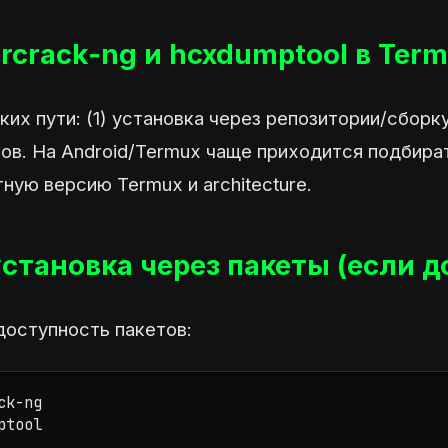
ircrack‑ng и hcxdumptool в Ter
ких пути: (1) установка через репозитории/сборк
ков. На Android/Termux чаще приходится подбир
ную версию Termux и architecture.
установка через пакеты (если 
доступность пакетов:
k-ng

ptool