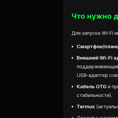
Что нужно д
Для запуска Wi‑Fi
Смартфон/план
Внешний Wi‑Fi а
поддерживающий 
USB‑адаптер сов
Кабель OTG
и пр
стабильности).
Termux
(актуальн
Доступ к систем