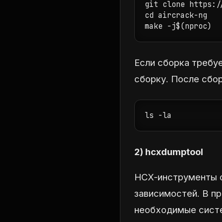
git clone https:/
cd aircrack-ng

make -j$(nproc)
Если сборка требу
сборку. После сбор
ls -la
2) hcxdumptool
HCX‑инструменты о
зависимостей. В пр
необходимые систе