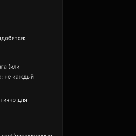
адобятся:
га (или
: не каждый
тично для
н root/расширенные