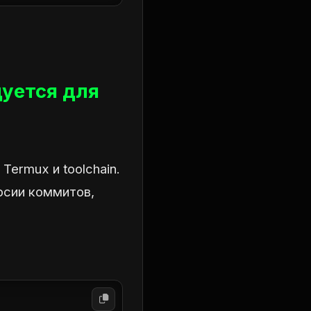
дуется для
ermux и toolchain.
рсии коммитов,