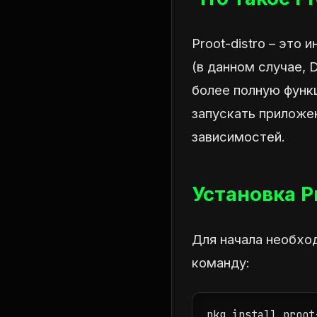
Proot-distro – это
(в данном случае, 
более полную функц
запускать приложе
зависимостей.
Установка Pr
Для начала необхо
команду:
pkg install proot