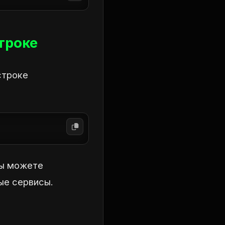
троке
строке
вы можете
ые сервисы.