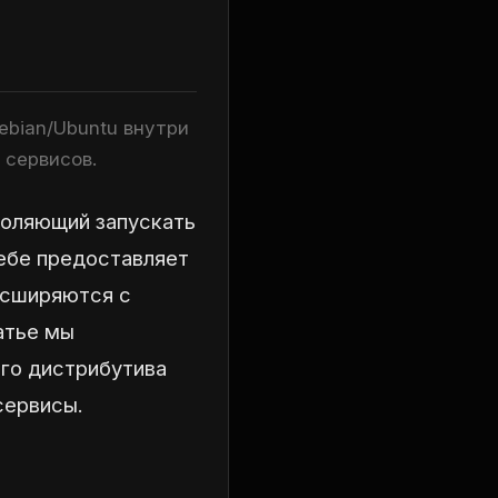
Debian/Ubuntu внутри
 сервисов.
зволяющий запускать
себе предоставляет
асширяются с
атье мы
ого дистрибутива
сервисы.