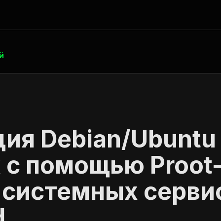
й
ия Debian/Ubuntu
 с помощью Proot-
 системных серви
d