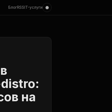
Блог
RSS
IT-услуги
 в
distro:
сов на