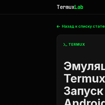
Termux
Lab
Назад к списку стате
TERMUX
Эмуляц
Termux
Запуск
Androi