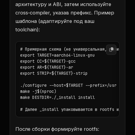
архитектуру и ABI, затем используйте
cross‑compiler, указав префикс. Пример
шаблона (адаптируйте под ваш
toolchain):
# Примерная схема (не универсальная, зависит от 
export TARGET=aarch64-linux-gnu

export CC=${TARGET}-gcc

export AR=${TARGET}-ar

export STRIP=${TARGET}-strip

./configure --host=$TARGET --prefix=/usr

make -j$(nproc)

make DESTDIR=./_install install

# Далее 
_install
 упаковывается в rootfs или cop
После сборки формируйте rootfs: