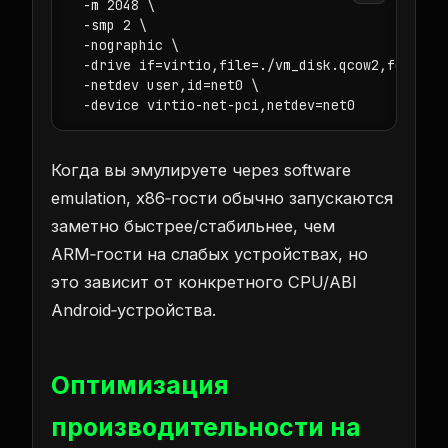
  -m 2048 \

  -smp 2 \

  -nographic \

  -drive if=virtio,file=./vm_disk.qcow2,format=q
  -netdev user,id=net0 \

  -device virtio-net-pci,netdev=net0
Когда вы эмулируете через software
emulation, x86‑гости обычно запускаются
заметно быстрее/стабильнее, чем
ARM‑гости на слабых устройствах, но
это зависит от конкретного CPU/ABI
Android‑устройства.
Оптимизация
производительности на