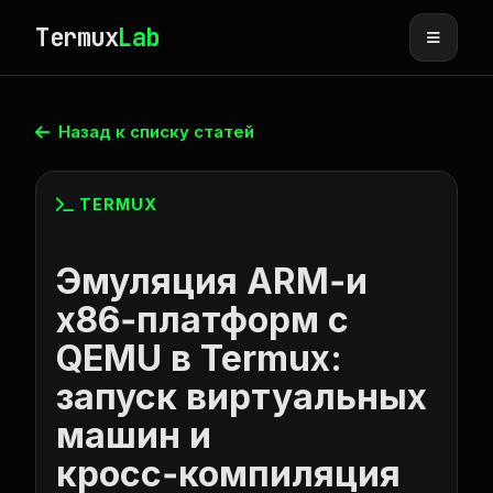
Termux
Lab
Назад к списку статей
TERMUX
Эмуляция ARM‑и
x86‑платформ с
QEMU в Termux:
запуск виртуальных
машин и
кросс‑компиляция