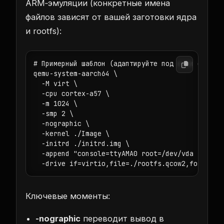
ARM‑эмуляции (конкретные имена
файлов зависят от вашей заготовки ядра
и rootfs):
# Примерный шаблон (адаптируйте под ваши файлы и
qemu-system-aarch64 \

  -M virt \

  -cpu cortex-a57 \

  -m 1024 \

  -smp 2 \

  -nographic \

  -kernel ./Image \

  -initrd ./initrd.img \

  -append "console=ttyAMA0 root=/dev/vda rw" \

  -drive if=virtio,file=./rootfs.qcow2,format=q
Ключевые моменты:
-nographic
переводит вывод в