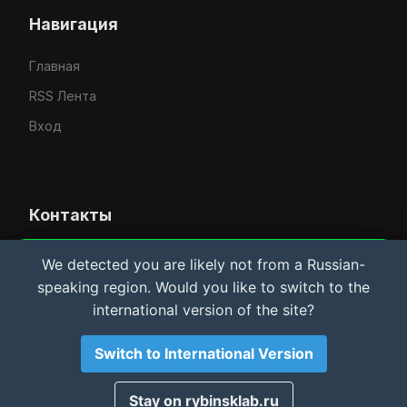
Навигация
Главная
RSS Лента
Вход
Контакты
Усачёв Денис Евгеньевич
We detected you are likely not from a Russian-
Важная информация и Cookie
speaking region. Would you like to switch to the
IT-услуги в Рыбинске
Мы используем файлы cookie для аналитики.
international version of the site?
Материалы сайта носят
исключительно
rybinsklab.ru
ознакомительный характер
. Автор не несет
ответственности за возможный ущерб оборудованию
Switch to International Version
или ПО. Используя сайт, вы соглашаетесь с этими
условиями.
Принято
Stay on rybinsklab.ru