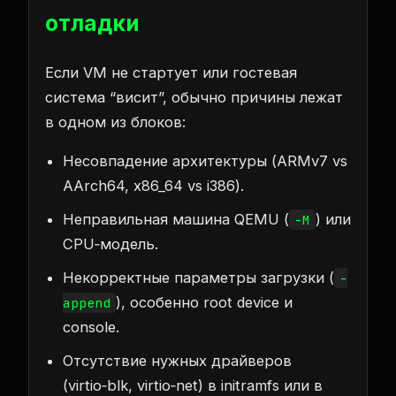
отладки
Если VM не стартует или гостевая
система “висит”, обычно причины лежат
в одном из блоков:
Несовпадение архитектуры (ARMv7 vs
AArch64, x86_64 vs i386).
Неправильная машина QEMU (
) или
-M
CPU‑модель.
Некорректные параметры загрузки (
-
), особенно root device и
append
console.
Отсутствие нужных драйверов
(virtio‑blk, virtio‑net) в initramfs или в