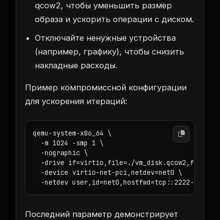
qcow2, чтобы уменьшить размер
образа и ускорить операции с диском.
Отключайте ненужные устройства
(например, графику), чтобы снизить
накладные расходы.
Пример компромиссной конфигурации
для ускорения итераций:
qemu-system-x86_64 \

  -m 1024 -smp 1 \

  -nographic \

  -drive if=virtio,file=./vm_disk.qcow2,format=q
  -device virtio-net-pci,netdev=net0 \

  -netdev user,id=net0,hostfwd=tcp::2222-:22
Последний параметр демонстрирует