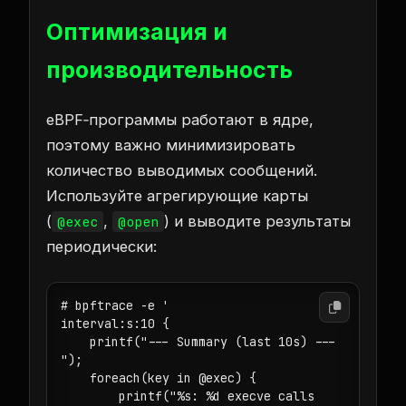
Оптимизация и
производительность
eBPF‑программы работают в ядре,
поэтому важно минимизировать
количество выводимых сообщений.
Используйте агрегирующие карты
(
,
) и выводите результаты
@exec
@open
периодически:
# bpftrace -e '

interval:s:10 {

    printf("--- Summary (last 10s) ---

");

    foreach(key in @exec) {

        printf("%s: %d execve calls
