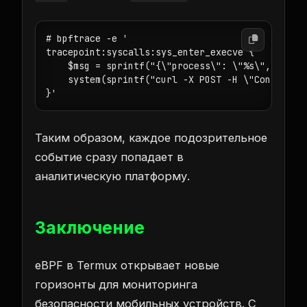
# bpftrace -e '

tracepoint:syscalls:sys_enter_execve {

    $msg = sprintf("{\"process\": \"%s\", \"bina
    system(sprintf("curl -X POST -H \"Content-Ty
Таким образом, каждое подозрительное
событие сразу попадает в
аналитическую платформу.
Заключение
eBPF в Termux открывает новые
горизонты для мониторинга
безопасности мобильных устройств. С