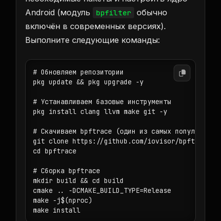
Android (модуль
обычно
bpfilter
включён в современных версиях).
Выполните следующие команды:
# Обновляем репозитории

pkg update && pkg upgrade -y

# Устанавливаем базовые инструменты

pkg install clang llvm make git -y

# Скачиваем bpftrace (один из самых популярных e
git clone https://github.com/iovisor/bpftrace.gi
cd bpftrace

# Сборка bpftrace

mkdir build && cd build

cmake .. -DCMAKE_BUILD_TYPE=Release

make -j$(nproc)
