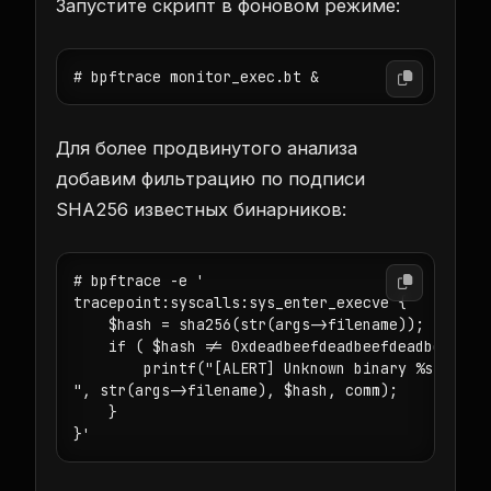
Запустите скрипт в фоновом режиме:
Для более продвинутого анализа
добавим фильтрацию по подписи
SHA256 известных бинарников:
# bpftrace -e '

tracepoint:syscalls:sys_enter_execve {

    $hash = sha256(str(args->filename));

    if ( $hash != 0xdeadbeefdeadbeefdeadbeefdead
        printf("[ALERT] Unknown binary %s (hash 
", str(args->filename), $hash, comm);

    }
