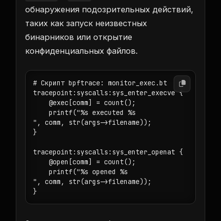
обнаружения подозрительных действий,
таких как запуск неизвестных
бинарников или открытие
конфиденциальных файлов.
# Скрипт bpftrace: monitor_exec.bt

tracepoint:syscalls:sys_enter_execve {

    @exec[comm] = count();

    printf("%s executed %s

", comm, str(args->filename));

}

tracepoint:syscalls:sys_enter_openat {

    @open[comm] = count();

    printf("%s opened %s

", comm, str(args->filename));
