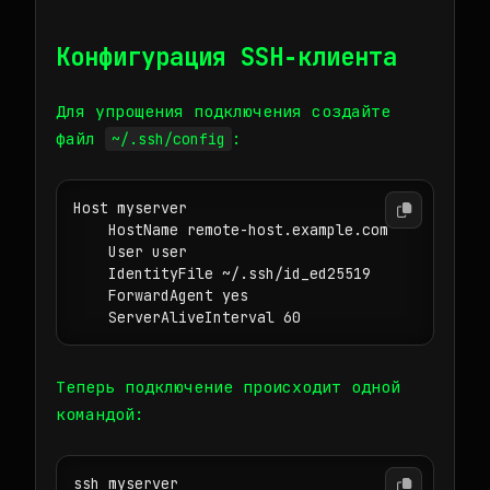
Конфигурация SSH‑клиента
Для упрощения подключения создайте
файл
:
~/.ssh/config
Host myserver

    HostName remote-host.example.com

    User user

    IdentityFile ~/.ssh/id_ed25519

    ForwardAgent yes

    ServerAliveInterval 60
Теперь подключение происходит одной
командой:
ssh myserver