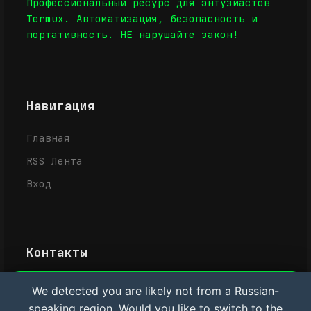
Профессиональный ресурс для энтузиастов
Termux. Автоматизация, безопасность и
портативность. НЕ нарушайте закон!
Навигация
Главная
RSS Лента
Вход
Контакты
Усачёв Денис Евгеньевич
We detected you are likely not from a Russian-
Важная информация и Cookie
speaking region. Would you like to switch to the
IT-услуги в Рыбинске