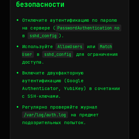
безопасности
Отключите аутентификацию по паролю
на сервере (
PasswordAuthentication no
в
).
sshd_config
Используйте
или
AllowUsers
Match
в
для ограничения
User
sshd_config
доступа.
Включите двухфакторную
аутентификацию (Google
Authenticator, YubiKey) в сочетании
с SSH‑ключами.
Регулярно проверяйте журнал
на предмет
/var/log/auth.log
подозрительных попыток.