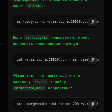
пакет
:
openssh
ssh-copy-id -i ~/.ssh/id_ed25519.pub user@remot
Если
недоступен, можно
ssh-copy-id
выполнить копирование вручную:
cat ~/.ssh/id_ed25519.pub | ssh user@remote-hos
Убедитесь, что права доступа к
каталогу
и файлу
~/.ssh
корректные:
authorized_keys
ssh user@remote-host "chmod 700 ~/.ssh && chmod