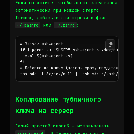
Если вы хотите, чтобы агент запускался
автоматически при каждом старте
Termux, добавьте эти строки в файл
или
:
~/.bashrc
~/.zshrc
# Запуск ssh‑agent

if ! pgrep -u "$USER" ssh-agent > /dev/null; the
  eval $(ssh-agent -s)

fi

# Добавление ключа (пароль‑фразу вводится один р
ssh-add -l &>/dev/null || ssh-add ~/.ssh/id_ed2
Копирование публичного
ключа на сервер
Самый простой способ – использовать
. В Termux он входит в
ssh-copy-id