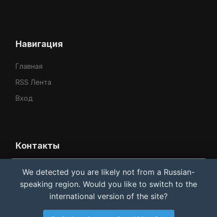
Навигация
Главная
RSS Лента
Вход
Контакты
Усачёв Денис Евгеньевич
We detected you are likely not from a Russian-
Важная информация и Cookie
speaking region. Would you like to switch to the
IT-услуги в Рыбинске
Мы используем файлы cookie для аналитики.
international version of the site?
Материалы сайта носят
исключительно
rybinsklab.ru
ознакомительный характер
. Автор не несет
ответственности за возможный ущерб оборудованию