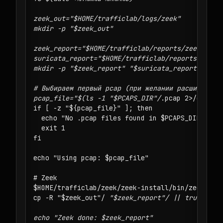
zeek_out="$HOME/trafficlab/logs/zeek"

mkdir -p "$zeek_out"

zeek_report="$HOME/trafficlab/reports/zeek-$TS"

suricata_report="$HOME/trafficlab/reports/surica
mkdir -p "$zeek_report" "$suricata_report"

# Выбираем первый pcap (при желании расширьте до
pcap_file="$(ls -1 "$PCAPS_DIR"/
.pcap 2>/dev/nul
if [ -z "${pcap_file}" ]; then

  echo "No .pcap files found in $PCAPS_DIR"

  exit 1

fi

echo "Using pcap: $pcap_file"

# Zeek

$HOME/trafficlab/zeek/zeek-install/bin/zeek -r "
cp -R "$zeek_out"/
 "$zeek_report"/ || true

echo "Zeek done: $zeek_report"
