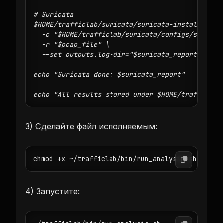
# Suricata

$HOME/trafficlab/suricata/suricata-install/bin/s
  -c "$HOME/trafficlab/suricata/configs/suricata
  -r "$pcap_file" \

  --set outputs.log-dir="$suricata_report"

echo "Suricata done: $suricata_report"

echo "All results stored under $HOME/trafficlab
3) Сделайте файл исполняемым:
4) Запустите: