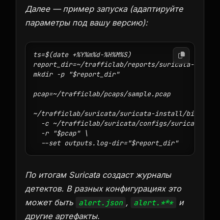
Далее — пример запуска (адаптируйте
параметры под вашу версию):
ts=$(date +%Y%m%d-%H%M%S)

report_dir=~/trafficlab/reports/suricata-$ts

mkdir -p "$report_dir"

pcap=~/trafficlab/pcaps/sample.pcap

~/trafficlab/suricata/suricata-install/bin/suric
  -c ~/trafficlab/suricata/configs/suricata.yaml
  -r "$pcap" \

По итогам Suricata создаст журналы
детектов. В разных конфигурациях это
может быть
,
и
alert.json
alert.***
другие артефакты.