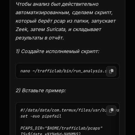
Чтобы анализ был действительно
автоматизированным, сделаем скрипт,
который берёт pcap из папки, запускает
Zeek, затем Suricata, и складывает
результаты в отчёт.
1) Создайте исполняемый скрипт:
2) Вставьте пример:
#!/data/data/com.termux/files/usr/bin/bash

set -euo pipefail

PCAPS_DIR="$HOME/trafficlab/pcaps"

TS=$(date +%Y%m%d-%H%M%S)
