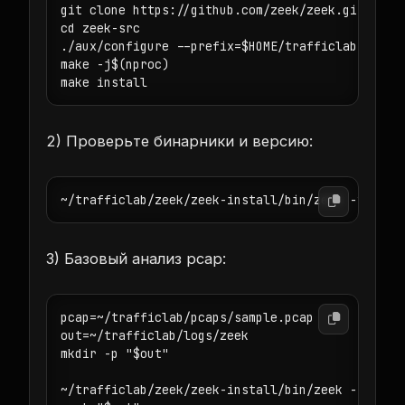
git clone https://github.com/zeek/zeek.git zeek-
cd zeek-src

./aux/configure --prefix=$HOME/trafficlab/zeek/z
make -j$(nproc)

2) Проверьте бинарники и версию:
3) Базовый анализ pcap:
pcap=~/trafficlab/pcaps/sample.pcap

out=~/trafficlab/logs/zeek

mkdir -p "$out"

~/trafficlab/zeek/zeek-install/bin/zeek -r "$pca