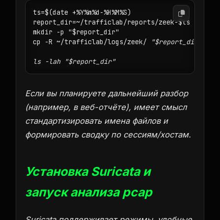
ts=$(date +%Y%m%d-%H%M%S)

report_dir=~/trafficlab/reports/zeek-$ts

mkdir -p "$report_dir"

cp -R ~/trafficlab/logs/zeek/
 "$report_dir"/

Если вы планируете дальнейший разбор
(например, в веб-отчёте), имеет смысл
стандартизировать имена файлов и
формировать сводку по сессиям/хостам.
Установка Suricata и
запуск анализа pcap
Suricata поддерживает режимы, удобные