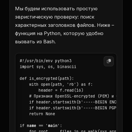
Мы будем использовать простую
эвристическую проверку: поиск
характерных заголовков файлов. Ниже –
функция на Python, которую удобно
вызвать из Bash.
#!/usr/bin/env python3

import sys, os, binascii

def is_encrypted(path):

    with open(path, 'rb') as f:

        header = f.read(16)

    # Признаки OpenSSL‑encrypted (PEM) и GPG‑enc
    if header.startswith(b'-----BEGIN ENCRYPTED'
    if header.startswith(b'-----BEGIN PGP MESSAG
    return None

if 
name
 == '
main
':

    for root, _, files in os.walk(sys.argv[1]):
