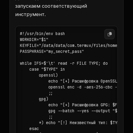
запускаем соответствующий
инструмент.
#!/usr/bin/env bash

WORKDIR="$1"

KEYFILE="/data/data/com.termux/files/home/.gnupg
PASSPHRASE="my_secret_pass"

while IFS=$'\t' read -r FILE TYPE; do

    case "$TYPE" in

        openssl)

            echo "[+] Расшифровка OpenSSL: $FILE
            openssl enc -d -aes-256-cbc -in "$F
            ;;

        gpg)

            echo "[+] Расшифровка GPG: $FILE"

            gpg --batch --yes --output "${FILE}.
            ;;

        *) echo "[!] Неизвестный тип: $TYPE";;

    esac
