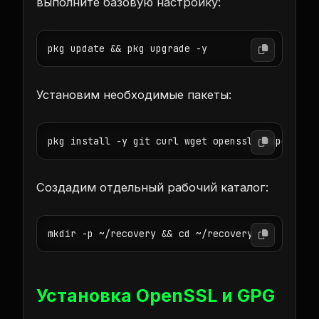
выполните базовую настройку:
pkg update && pkg upgrade -y
Установим необходимые пакеты:
pkg install -y git curl wget openssl gnupg pyth
Создадим отдельный рабочий каталог:
mkdir -p ~/recovery && cd ~/recovery
Установка OpenSSL и GPG