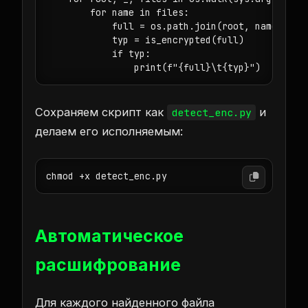
        for name in files:

            full = os.path.join(root, name)

            typ = is_encrypted(full)

            if typ:

Сохраняем скрипт как
и
detect_enc.py
делаем его исполняемым:
chmod +x detect_enc.py
Автоматическое
расшифрование
Для каждого найденного файла