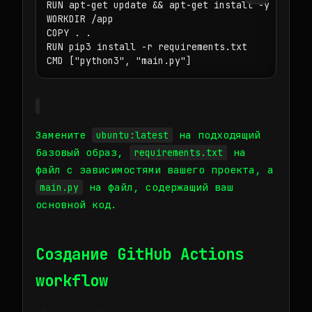
RUN apt-get update && apt-get install -y --no-in
WORKDIR /app

COPY . . 

RUN pip3 install -r requirements.txt

CMD ["python3", "main.py"]
Замените
на подходящий
ubuntu:latest
базовый образ,
на
requirements.txt
файл с зависимостями вашего проекта, а
на файл, содержащий ваш
main.py
основной код.
Создание GitHub Actions
workflow