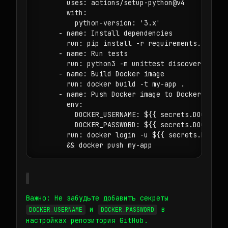
        uses: actions/setup-python@v4

        with:

          python-version: '3.x'

      - name: Install dependencies

        run: pip install -r requirements.txt

      - name: Run tests

        run: python3 -m unittest discover

      - name: Build Docker image

        run: docker build -t my-app . 

      - name: Push Docker image to Docker Hub

        env:

          DOCKER_USERNAME: ${{ secrets.DOCKER_US
          DOCKER_PASSWORD: ${{ secrets.DOCKER_PA
        run: docker login -u ${{ secrets.DOCKER_
Важно: Не забудьте добавить секреты
и
в
DOCKER_USERNAME
DOCKER_PASSWORD
настройках репозитория GitHub.