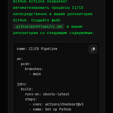
GitHub Actions позволяет
автоматизировать процессы CI/CD
непосредственно в вашем репозитории
GitHub. Создайте файл
в вашем
.github/workflows/ci.yml
репозитории со следующим содержимым:
name: CI/CD Pipeline

on:

  push:

    branches:

      - main

jobs:

  build:

    runs-on: ubuntu-latest

    steps:

      - uses: actions/checkout@v3

      - name: Set up Python
