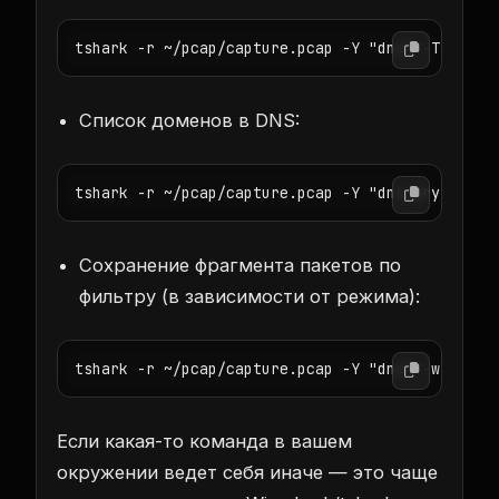
tshark -r ~/pcap/capture.pcap -Y "dns" -T field
Список доменов в DNS:
tshark -r ~/pcap/capture.pcap -Y "dns.qry.name"
Сохранение фрагмента пакетов по
фильтру (в зависимости от режима):
tshark -r ~/pcap/capture.pcap -Y "dns" -w ~/pca
Если какая-то команда в вашем
окружении ведет себя иначе — это чаще