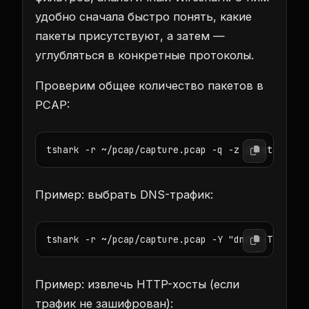
удобно сначала быстро понять, какие
пакеты присутствуют, а затем —
углубляться в конкретные протоколы.
Проверим общее количество пакетов в
PCAP:
tshark -r ~/pcap/capture.pcap -q -z io,stat,0
Пример: выбрать DNS-трафик:
tshark -r ~/pcap/capture.pcap -Y "dns" -T field
Пример: извлечь HTTP-хосты (если
трафик не зашифрован):