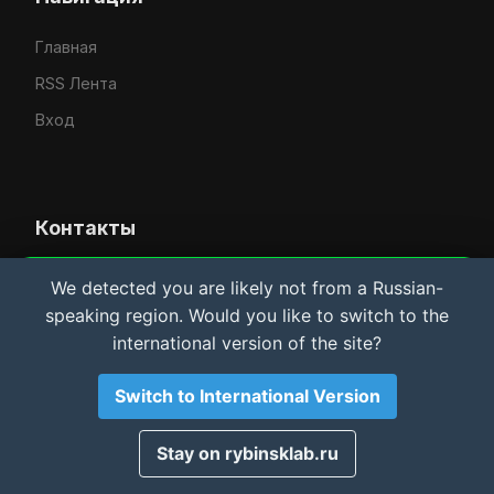
Главная
RSS Лента
Вход
Контакты
Усачёв Денис Евгеньевич
We detected you are likely not from a Russian-
Важная информация и Cookie
speaking region. Would you like to switch to the
IT-услуги в Рыбинске
Мы используем файлы cookie для аналитики.
international version of the site?
Материалы сайта носят
исключительно
rybinsklab.ru
ознакомительный характер
. Автор не несет
ответственности за возможный ущерб оборудованию
Switch to International Version
или ПО. Используя сайт, вы соглашаетесь с этими
условиями.
Принято
Stay on rybinsklab.ru
© 2026 РыбинскЛаб. Все права защищены.