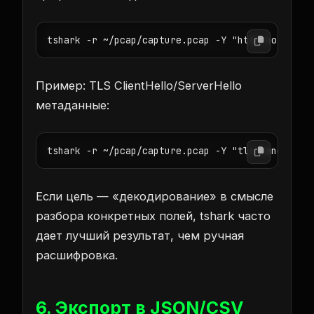
tshark -r ~/pcap/capture.pcap -Y "http.host" -T
Пример: TLS ClientHello/ServerHello
метаданные:
tshark -r ~/pcap/capture.pcap -Y "tls.handshake
Если цель — «декодирование» в смысле
разбора конкретных полей, tshark часто
дает лучший результат, чем ручная
расшифровка.
6. Экспорт в JSON/CSV