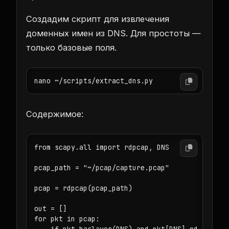
Создадим скрипт для извлечения
доменных имен из DNS. Для простоты —
только базовые поля.
nano ~/scripts/extract_dns.py
Содержимое:
from scapy.all import rdpcap, DNS

pcap_path = "~/pcap/capture.pcap"

pcap = rdpcap(pcap_path)

out = []

for pkt in pcap:

    if pkt.haslayer(DNS) and pkt[DNS].qd is not 