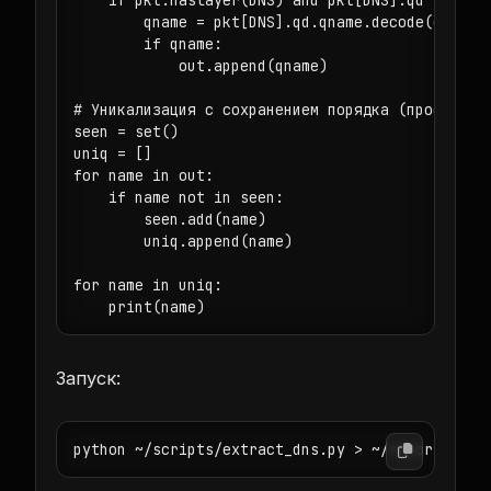
        qname = pkt[DNS].qd.qname.decode(errors=
        if qname:

            out.append(qname)

# Уникализация с сохранением порядка (простая сх
seen = set()

uniq = []

for name in out:

    if name not in seen:

        seen.add(name)

        uniq.append(name)

for name in uniq:

    print(name)
Запуск:
python ~/scripts/extract_dns.py > ~/reports/dns