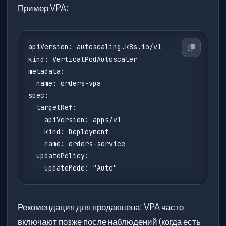
Пример VPA:
apiVersion: autoscaling.k8s.io/v1

kind: VerticalPodAutoscaler

metadata:

  name: orders-vpa

spec:

  targetRef:

    apiVersion: apps/v1

    kind: Deployment

    name: orders-service

  updatePolicy:

    updateMode: "Auto"
Рекомендация для продакшена: VPA часто
включают позже после наблюдений (когда есть