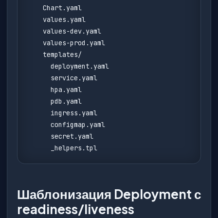
    Chart.yaml

    values.yaml

    values-dev.yaml

    values-prod.yaml

    templates/

      deployment.yaml

      service.yaml

      hpa.yaml

      pdb.yaml

      ingress.yaml

      configmap.yaml

      secret.yaml

      _helpers.tpl
Шаблонизация Deployment с
readiness/liveness