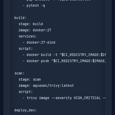
    - pytest -q

build:

  stage: build

  image: docker:27

  services:

    - docker:27-dind

  script:

    - docker build -t "$CI_REGISTRY_IMAGE:$IMAGE_
    - docker push "$CI_REGISTRY_IMAGE:$IMAGE_TAG"

scan:

  stage: scan

  image: aquasec/trivy:latest

  script:

    - trivy image --severity HIGH,CRITICAL --exit
deploy_dev:
