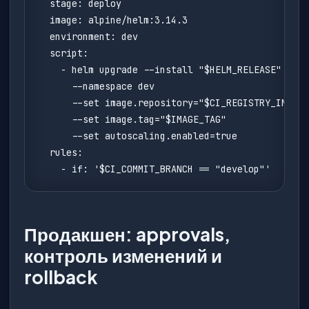
  stage: deploy

  image: alpine/helm:3.14.3

  environment: dev

  script:

    - helm upgrade --install "$HELM_RELEASE" ./ch
      --namespace dev

      --set image.repository="$CI_REGISTRY_IMAGE"

      --set image.tag="$IMAGE_TAG"

      --set autoscaling.enabled=true

  rules:

    - if: '$CI_COMMIT_BRANCH == "develop"'
Продакшен: approvals,
контроль изменений и
rollback