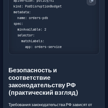
apiVersion: policy/v1

kind: PodDisruptionBudget

metadata:

  name: orders-pdb

spec:

  minAvailable: 2

  selector:

    matchLabels:

      app: orders-service
Безопасность и
соответствие
законодательству РФ
(практический взгляд)
Требования законодательства РФ зависят от