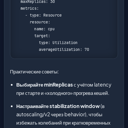
  maxReplicas: 30

  metrics:

    - type: Resource

      resource:

        name: cpu

        target:

          type: Utilization

          averageUtilization: 70
Практические советы:
Выбирайте minReplicas
с учётом latency
при старте и «холодного» прогрева кешей.
Настраивайте stabilization window
(в
autoscaling/v2 через behavior), чтобы
избежать колебаний при кратковременных