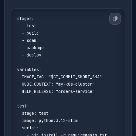
stages:

  - test

  - build

  - scan

  - package

  - deploy

variables:

  IMAGE_TAG: "$CI_COMMIT_SHORT_SHA"

  KUBE_CONTEXT: "my-k8s-cluster"

  HELM_RELEASE: "orders-service"

test:

  stage: test

  image: python:3.12-slim

  script:

    - pip install -r requirements.txt
