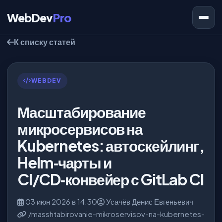
WebDev
Pro
К списку статей
WEBDEV
Масштабирование
микросервисов на
Kubernetes: автоскейлинг,
Helm‑чарты и
CI/CD‑конвейер с GitLab CI
03 июн 2026 в 14:30
Усачёв Денис Евгеньевич
/masshtabirovanie-mikroservisov-na-kubernetes-