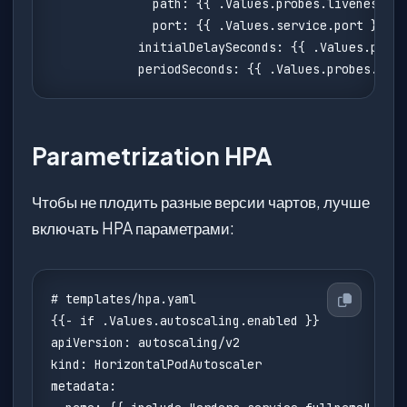
              path: {{ .Values.probes.liveness.pa
              port: {{ .Values.service.port }}

            initialDelaySeconds: {{ .Values.probe
            periodSeconds: {{ .Values.probes.live
Parametrization HPA
Чтобы не плодить разные версии чартов, лучше
включать HPA параметрами:
# templates/hpa.yaml

{{- if .Values.autoscaling.enabled }}

apiVersion: autoscaling/v2

kind: HorizontalPodAutoscaler

metadata:
