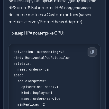
бизнес‑нагрузки: время ответа, длину очереди,
RPS и т.п. В Kubernetes HPA поддерживает
Resource metrics и Custom metrics (через
metrics-server/Prometheus Adapter).
Пример HPA по метрике CPU:
apiVersion: autoscaling/v2

kind: HorizontalPodAutoscaler

metadata:

  name: orders-hpa

spec:

  scaleTargetRef:

    apiVersion: apps/v1

    kind: Deployment

    name: orders-service

  minReplicas: 2
