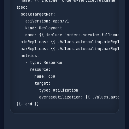
  name: {{ include "orders-service.fullname" . }}
spec:

  scaleTargetRef:

    apiVersion: apps/v1

    kind: Deployment

    name: {{ include "orders-service.fullname" . 
  minReplicas: {{ .Values.autoscaling.minReplicas
  maxReplicas: {{ .Values.autoscaling.maxReplicas
  metrics:

    - type: Resource

      resource:

        name: cpu

        target:

          type: Utilization

          averageUtilization: {{ .Values.autoscal
{{- end }}