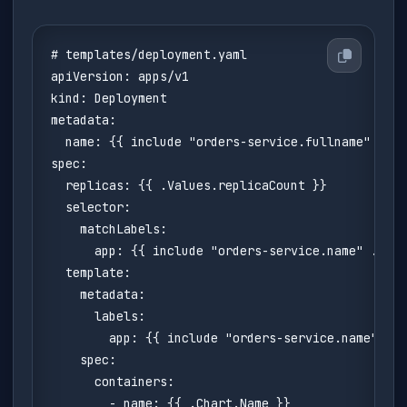
# templates/deployment.yaml

apiVersion: apps/v1

kind: Deployment

metadata:

  name: {{ include "orders-service.fullname" . }}

spec:

  replicas: {{ .Values.replicaCount }}

  selector:

    matchLabels:

      app: {{ include "orders-service.name" . }}

  template:

    metadata:

      labels:

        app: {{ include "orders-service.name" . }
    spec:

      containers:

        - name: {{ .Chart.Name }}
