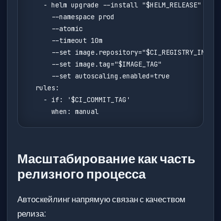
    - helm upgrade --install "$HELM_RELEASE" ./ch
      --namespace prod

      --atomic

      --timeout 10m

      --set image.repository="$CI_REGISTRY_IMAGE"

      --set image.tag="$IMAGE_TAG"

      --set autoscaling.enabled=true

  rules:

    - if: '$CI_COMMIT_TAG'

      when: manual
Масштабирование как часть
релизного процесса
Автоскейлинг напрямую связан с качеством
релиза: