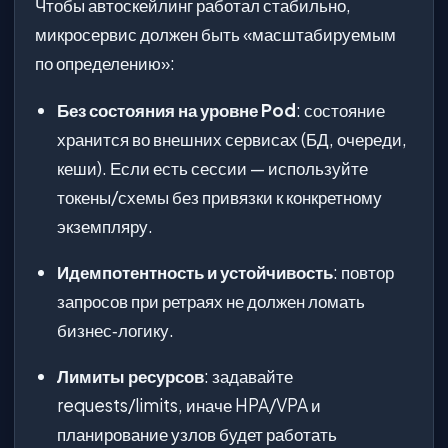
Чтобы автоскейлинг работал стабильно,
микросервис должен быть «масштабируемым
по определению»:
Без состояния на уровне Pod
: состояние
хранится во внешних сервисах (БД, очереди,
кеши). Если есть сессии — используйте
токены/схемы без привязки к конкретному
экземпляру.
Идемпотентность и устойчивость
: повтор
запросов при ретраях не должен ломать
бизнес‑логику.
Лимиты ресурсов
: задавайте
requests/limits, иначе HPA/VPA и
планирование узлов будет работать