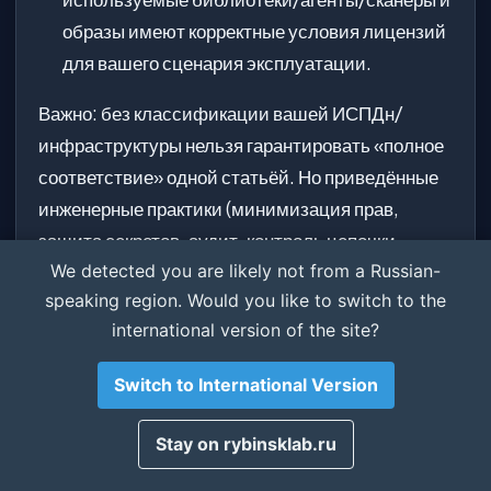
образы имеют корректные условия лицензий
для вашего сценария эксплуатации.
Важно: без классификации вашей ИСПДн/
инфраструктуры нельзя гарантировать «полное
соответствие» одной статьёй. Но приведённые
инженерные практики (минимизация прав,
защита секретов, аудит, контроль цепочки
We detected you are likely not from a Russian-
поставки) являются базой, которая почти всегда
Cookie и уведомление
speaking region. Would you like to switch to the
требуется и помогает пройти проверки.
Сайт использует cookie. Статьи носят
international version of the site?
справочный характер и не заменяют
Рекомендованный workflow
Switch to International Version
полноценный аудит проекта.
для команд разработки
Понятно
Stay on rybinsklab.ru
Единые шаблоны Helm
: один подход к