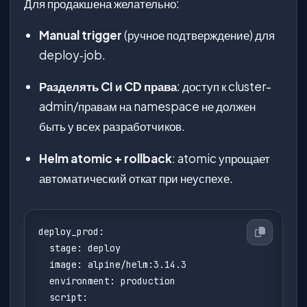
Для продакшена желательно:
Manual trigger
(ручное подтверждение) для
deploy‑job.
Разделять CI и CD права
: доступ к cluster-
admin/правам на namespace не должен
быть у всех разработчиков.
Helm atomic + rollback
: atomic упрощает
автоматический откат при неуспехе.
deploy_prod:

  stage: deploy

  image: alpine/helm:3.14.3

  environment: production

  script:
