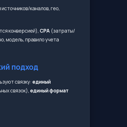
источников/каналов, гео,
тся конверсией),
CPA
(затраты/
но, модель, правило учета
кий подход
льзуют связку:
единый
ных связок),
единый формат