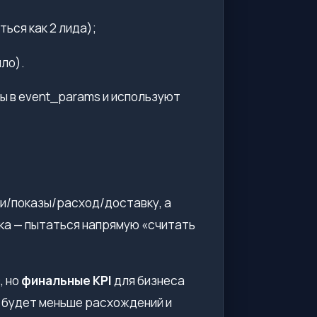
ься как 2 лида);
ло).
 в event_params и используют
и/показы/расход/доставку, а
бка — пытаться напрямую «считать
, но
финальные KPI
для бизнеса
с будет меньше расхождений и