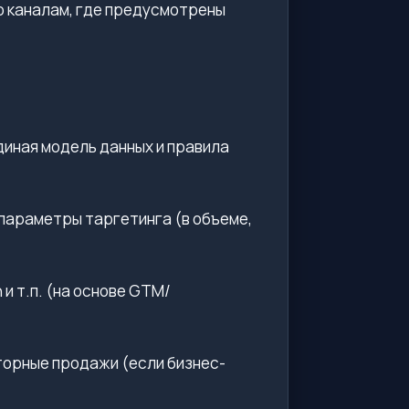
по каналам, где предусмотрены
единая модель данных и правила
, параметры таргетинга (в объеме,
on и т.п. (на основе GTM/
вторные продажи (если бизнес-