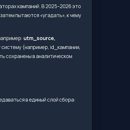
аторах кампаний. В 2025–2026 это
 затем пытаются «угадать», к чему
например:
utm_source,
 систему (например, id_кампании,
ыть сохранены в аналитическом
редаваться в единый слой сбора: