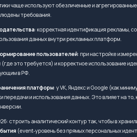
тики чаще используют обезличенные и агрегированные
блюдены требования.
нодательства
: корректная идентификация рекламы, с
пользования данных внутри рекламных платформ.
формирование пользователей
: при настройке измере
 (где это требуется) и корректное использование ид
вующим в РФ.
раничения платформ
: у VK, Яндекс и Google (как мин
 передачи и использования данных. Это влияет на то, 
нверсии.
26: строить аналитический контур так, чтобы в храни
обытия
(event‑уровень без прямых персональных иден