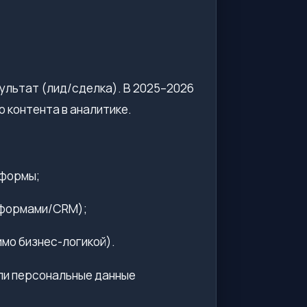
зультат (лид/сделка). В 2025–2026
 контента в аналитике.
 формы;
тформами/CRM);
мо бизнес-логикой).
сли персональные данные