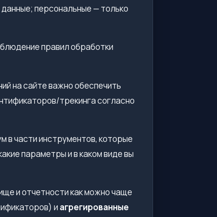
 данные; персональные — только
облюдение правил обработки
ний на сайте важно обеспечить
ентификаторов/трекинга согласно
имум в части инструментов, которые
какие параметры и в каком виде вы
лище и отчетности как можно чаще
тификаторов) и
агрегированные