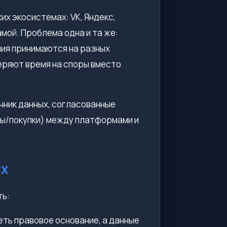
х экосистемах: VK, Яндекс,
мой. Проблема одна и та же:
ния принимаются на разных
теряют время на споры вместо
очник данных, согласованные
ды/покупки) между платформами и
ых
ть:
ть правовое основание, а данные