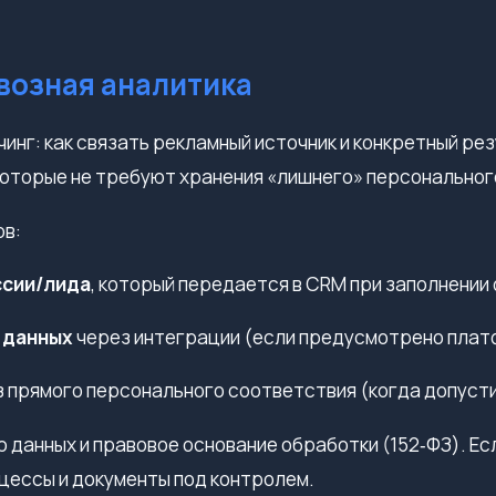
квозная аналитика
чинг: как связать рекламный источник и конкретный ре
которые не требуют хранения «лишнего» персонального
ов:
ссии/лида
, который передается в CRM при заполнении
 данных
через интеграции (если предусмотрено пла
 прямого персонального соответствия (когда допусти
 данных и правовое основание обработки (152‑ФЗ). Е
цессы и документы под контролем.