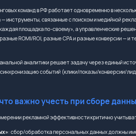
говых команд в РФ работает одновременно в нескольки
 — инструменты, связанные с поиском и медийной рекла
«каждая площадка по-своему», а управленческие реше
разные ROMI/ROI, разные CPA и разные конверсии — и 
иканальной аналитики решает задачу через единый ист
 синхронизацию событий (клики/показы/конверсии/ли
 что важно учесть при сборе данн
измерении рекламной эффективности критично учитыва
ых»
: сбор/обработка персональных данных должны име