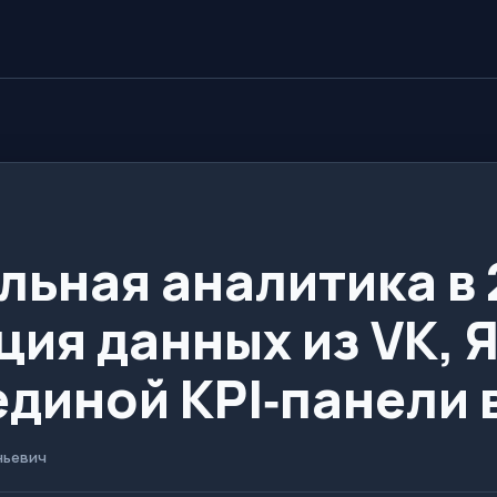
льная аналитика в 
ия данных из VK, 
единой KPI‑панели 
ньевич