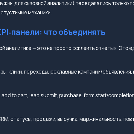
 нужны для сквозной аналитики) передавались только 
допустимые механики.
PI‑панели: что объединять
ой аналитике — это не просто «склеить отчеты». Это 
казы, клики, переходы, рекламные кампании/объявления
, add to cart, lead submit, purchase, form start/completi
 CRM, статусы, продажи, выручка, маржинальность, по