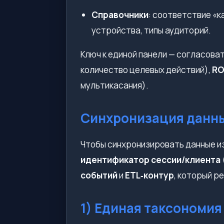
Справочники
: соответствие «к
устройства, типы аудиторий.
Ключ к единой панели — согласова
количество целевых действий),
RO
мультикасания).
Синхронизация данных
Чтобы синхронизировать данные из 
идентификатор сессии/клиента
событий
и
ETL‑контур
, который р
1) Единая таксономия