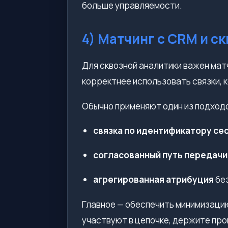
больше управляемости.
4) Матчинг с CRM и с
Для сквозной аналитики важен мат
корректнее использовать связки, 
Обычно применяют один из подход
связка по идентификатору се
согласованный путь передачи
агрегированная атрибуция
без
Главное — обеспечить минимизацию
участвуют в цепочке, держите про