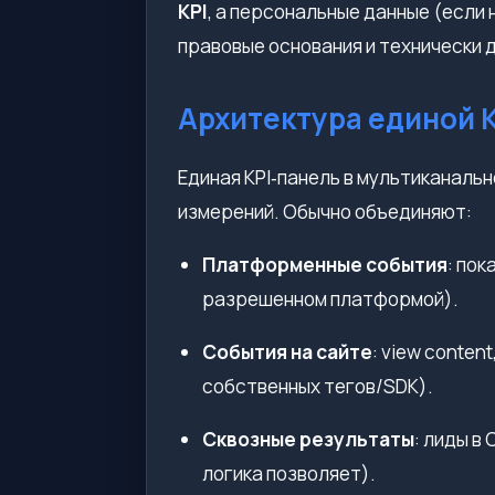
KPI
, а персональные данные (если
правовые основания и технически 
Архитектура единой K
Единая KPI‑панель в мультиканальн
измерений. Обычно объединяют:
Платформенные события
: по
разрешенном платформой).
События на сайте
: view content
собственных тегов/SDK).
Сквозные результаты
: лиды в
логика позволяет).