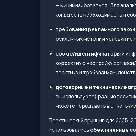
— минимизироваться. Для анали
когда есть необходимость и со
требования рекламного зако
рекламных метрик и условий ис
cookie/идентификаторы и ин
корректную настройку согласий
практике и требованиям, дейст
договорные и технические ог
вы используете) разные политики
можете передавать в отчеты/ко
Практический принцип для 2025–20
использовались
обезличенные с