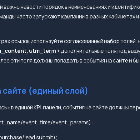
 важно навести порядок в наименованиях и идентифик
манды часто запускают кампании в разных кабинетах и
рах ссылок используйте согласованный набор полей, 
m_content, utm_term
+ дополнительные поля под вашу
алее эти поля должны попадать в события на сайте и б
а сайте (единый слой)
ись» в единой KPI‑панели, события на сайте должны пе
nt_name/event_time/event_params);
purchase/lead submit);