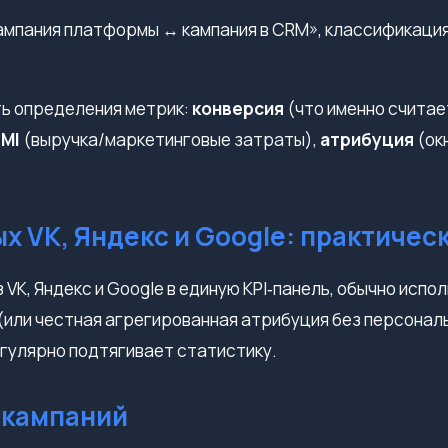
ампания платформы ↔ кампания в CRM», классификация 
ть определения метрик:
конверсия
(что именно считае
MI
(выручка/маркетинговые затраты),
атрибуция
(ок
 VK, Яндекс и Google: практичес
VK, Яндекс и Google в единую KPI‑панель, обычно испо
(или честная агрегированная атрибуция без персональ
егулярно подтягивает статистику.
 кампаний