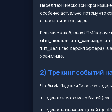
Перед технической синхронизацией
особенно актуально, потому что ко
относится поток лидов.
Решение: в шаблонах UTM/парамет
utm_medium, utm_campaign, ut
тип_цели, гео, версия оффера). Д
хранилище.
2) Трекинг событий н
Чтобы VK, Яндекс и Google «сходил
одинаковая схема событий (eve
единое назначение целей (goal/