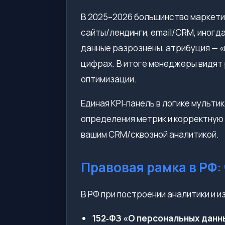
В 2025–2026 большинство маркетин
сайты/лендинги, email/CRM, иногда
данные разрознены, атрибуция — 
цифрах. В итоге менеджеры видят 
оптимизации.
Единая KPI‑панель в логике мульт
определения метрик и корректную
вашим CRM/сквозной аналитикой.
Правовая рамка в РФ:
В РФ при построении аналитики и 
152‑ФЗ «О персональных данн