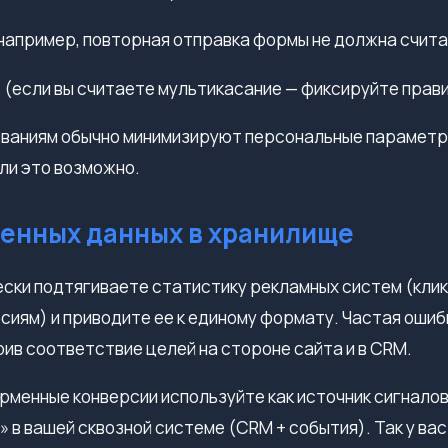
например, повторная отправка формы не должна считат
 (если вы считаете мультикасание — фиксируйте прави
ваниям обычно минимизируют персональные параметры
ли это возможно.
менных данных в хранилище
ски подтягиваете статистику рекламных систем (клик
сиям) и приводите ее к единому формату. Частая оши
рив соответствие целей на стороне сайта и в CRM.
менные конверсии используйте как источник сигналов
» в вашей сквозной системе (CRM + события). Так у ва