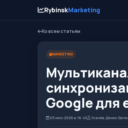
Rybinsk
Marketing
Ко всем статьям
MARKETING
Мультикана
синхронизац
Google для 
03 июн 2026 в 16:45
Усачёв Денис Евге